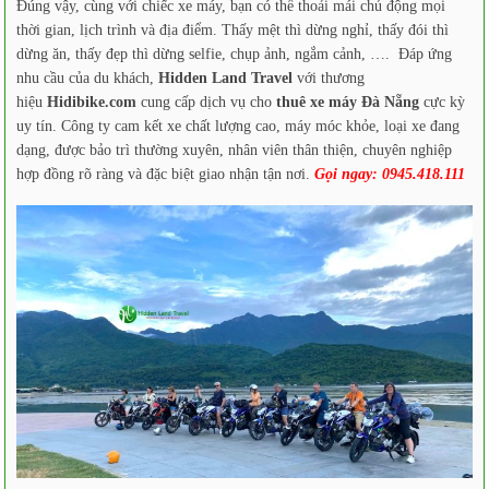
Đúng vậy, cùng với chiếc xe máy, bạn có thể thoải mái chủ động mọi
thời gian, lịch trình và địa điểm. Thấy mệt thì dừng nghỉ, thấy đói thì
dừng ăn, thấy đẹp thì dừng selfie, chụp ảnh, ngắm cảnh, …. Đáp ứng
nhu cầu của du khách,
Hidden Land Travel
với thương
hiệu
Hidibike.com
cung cấp dịch vụ cho
thuê xe máy Đà Nẵng
cực kỳ
uy tín. Công ty cam kết xe chất lượng cao, máy móc khỏe, loại xe đang
dạng, được bảo trì thường xuyên, nhân viên thân thiện, chuyên nghiệp
hợp đồng rõ ràng và đặc biệt giao nhận tận nơi.
Gọi ngay: 0945.418.111