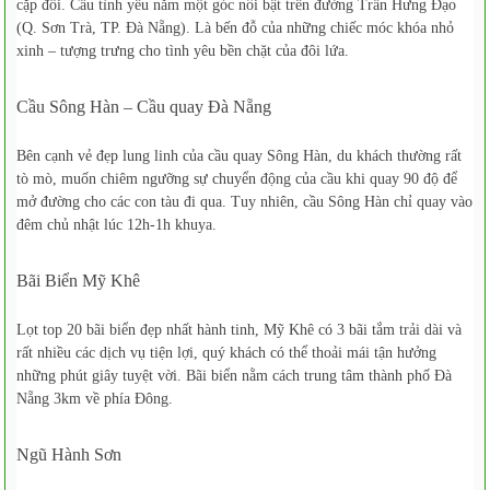
cặp đôi. Cầu tình yêu nằm một góc nổi bật trên đường Trần Hưng Đạo
(Q. Sơn Trà, TP. Đà Nẵng). Là bến đỗ của những chiếc móc khóa nhỏ
xinh – tượng trưng cho tình yêu bền chặt của đôi lứa.
Cầu Sông Hàn – Cầu quay Đà Nẵng
Bên cạnh vẻ đẹp lung linh của cầu quay Sông Hàn, du khách thường rất
tò mò, muốn chiêm ngưỡng sự chuyển động của cầu khi quay 90 độ để
mở đường cho các con tàu đi qua. Tuy nhiên, cầu Sông Hàn chỉ quay vào
đêm chủ nhật lúc 12h-1h khuya.
Bãi Biển Mỹ Khê
Lọt top 20 bãi biển đẹp nhất hành tinh, Mỹ Khê có 3 bãi tắm trải dài và
rất nhiều các dịch vụ tiện lợi, quý khách có thể thoải mái tận hưởng
những phút giây tuyệt vời. Bãi biển nằm cách trung tâm thành phố Đà
Nẵng 3km về phía Đông.
Ngũ Hành Sơn