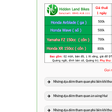
Gọi 
Những địa điểm tham quan phổ biến khi thu
Lăng Tẩm
Những địa điểm tham quan ăn uống Huế
Bún bò mệ kéo ( chỉ bán sáng sơm 
Những địa điểm tham quan phổ biến khi thuê