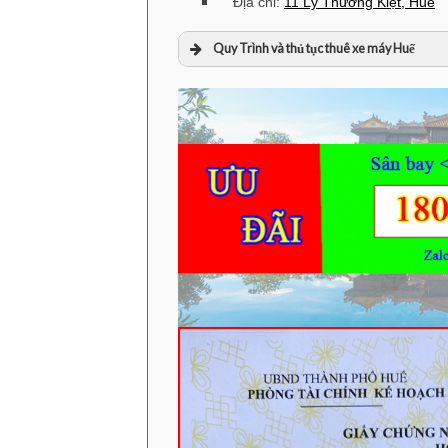
Địa chỉ:
11 Lý Thường Kiệt, Huế
Quy Trình và thủ tục thuê xe máy Huế
Bạn sẽ liên hệ với Cty qua điện 
Sau khi thống nhất loại xe và M
Hai bên sẽ thực hiện ký hợp đ
Bạn sẽ thanh toán phí thuê xe t
Công ty sẽ giữ cọc 1 cmnd và trả
Nhân viên sẽ giữ hoặc vân chuy
Trước 10 giờ tối, bạn sẽ trả xe 
Trường hợp bạn muốn thuê thêm
đồng