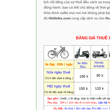
lịch nổi tiếng của xứ Huế đều cách xa tru
đồng hành, bạn có thể chủ động về thời g
thỏa thích selfie mọi nơi mà không phải 
đó
Hidibike.com
cung cấp dịch vụ cho
th
BÀNG GIÁ THUÊ X