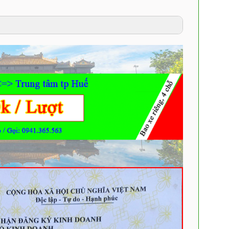
thoại, Zalo, facebook, chat trên website
BH, NV sẽ giao xe tận nơi cho bạn theo lịch hẹn.
ồng
thuê xe máy Huế
.
rực tiếp cho nhân viên bên cty khi nhận xe.
 lại bạn khi nhận lại xe
ển hành lý đi Đà Nẵng / Hội An giúp anh chị nếu có
và nhận lại cọc
 vui lòng liên hệ C.ty để được sắp xếp gia hạn hợp