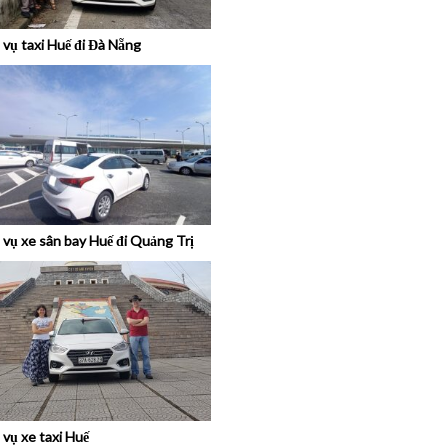
 vụ taxi Huế đi Đà Nẵng
 vụ xe sân bay Huế đi Quảng Trị
 vụ xe taxi Huế