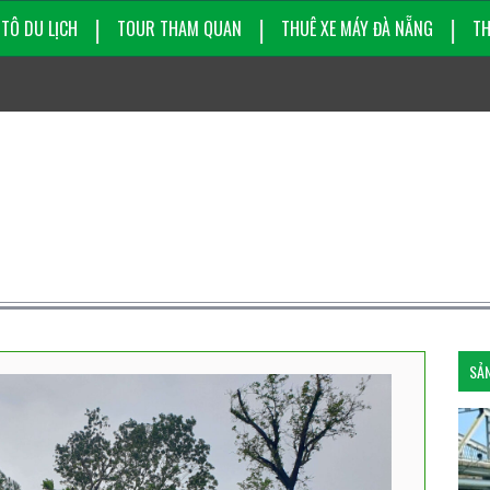
 TÔ DU LỊCH
TOUR THAM QUAN
THUÊ XE MÁY ĐÀ NẴNG
TH
SẢN