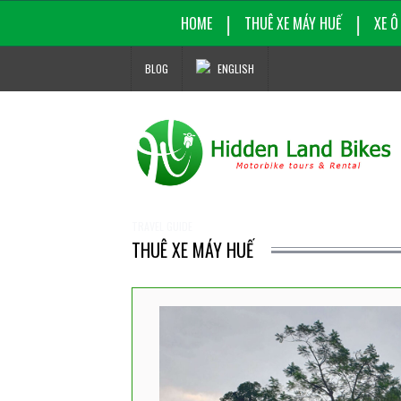
HOME
THUÊ XE MÁY HUẾ
XE Ô
BLOG
ENGLISH
TRAVEL GUIDE
THUÊ XE MÁY HUẾ