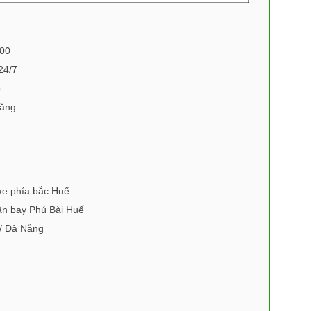
:00
24/7
p
xăng
xe phía bắc Huế
sân bay Phú Bài Huế
 / Đà Nẵng