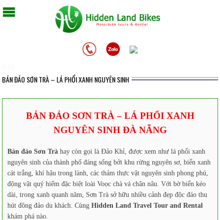
BLOG
BÁN ĐẢO SƠN TRÀ – LÁ PHỔI XANH NGUYÊN SINH
BÁN ĐẢO SƠN TRÀ – LÁ PHỔI XANH
NGUYÊN SINH ĐÀ NẴNG
Bán đảo Sơn Trà
hay còn gọi là Đảo Khỉ, được xem như lá phổi xanh
nguyên sinh của thành phố đáng sống bởi khu rừng nguyên sơ, biển xanh
cát trắng, khí hậu trong lành, các thảm thực vật nguyên sinh phong phú,
động vật quý hiếm đặc biệt loài Voọc chà vá chân nâu. Với bờ biển kéo
dài, trong xanh quanh năm, Sơn Trà sở hữu nhiều cảnh đẹp độc đáo thu
hút đông đảo du khách. Cùng
Hidden Land Travel Tour and Rental
khám phá nào.