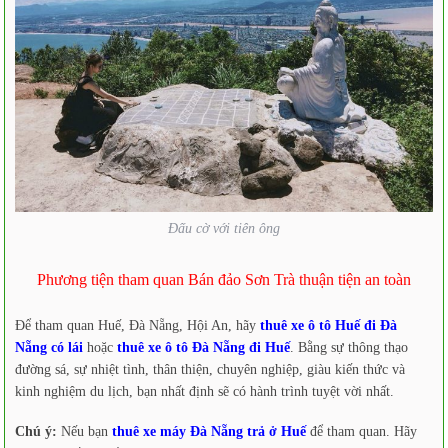
Đấu cờ với tiên ông
Phương tiện tham quan Bán đảo Sơn Trà thuận tiện an toàn
Để tham quan Huế, Đà Nẵng, Hội An, hãy
thuê xe ô tô Huế đi Đà
Nẵng có lái
hoặc
thuê xe ô tô Đà Nẵng đi Huế
. Bằng sự thông thạo
đường sá, sự nhiệt tình, thân thiện, chuyên nghiệp, giàu kiến thức và
kinh nghiệm du lịch, bạn nhất định sẽ có hành trình tuyệt vời nhất.
Chú ý:
Nếu bạn
thuê xe máy Đà Nẵng trả ở Huế
để tham quan. Hãy