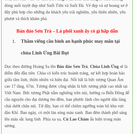
dòng suối tuyệt đẹp như Suối Tiên và Suối Đà. Vẻ đẹp và sự hoang sơ ở
đây phù hợp cho những du khách yêu trải nghiệm, yêu thiên nhiên, yêu
phượt và thích khám phá.
Bán đảo Sơn Trà – Lá phổi xanh ấy có gì hấp dẫn
Thăm viếng cầu bình an hạnh phúc may mắn tại
chùa Linh Ứng Bãi Bụt
Dọc theo đường Hoàng Sa lên
Bán đảo Sơn Trà
,
Chùa Linh Ứng
sẽ là
điểm đến đầu tiên. Chùa có kiến trúc hoành tráng, sự kết hợp hoàn hảo
giữa tâm linh, thiên nhiên và hiện đại. Nổi bất là bức tượng Quan Âm
cao 17 tầng, 67m. Tượng được công nhận là bức tượng phật cao nhất tại
Việt Nam. Bức tượng Phật nằm nghiêng trên núi, hướng ra Biển Đông để
cầu nguyện cho đại dương êm đềm, ban phước lành cho người dân làng
chài dưới chân núi. Từ đây, bạn có thể chiêm ngưỡng toàn bộ khu vực
đảo Khỉ. Ban ngày, có một làn sóng màu xanh. Ban đêm thành phố sáng
lên màu sắc lung linh. Phía xa xa,
Cù Lao Chàm
ẩn hiện trong màn
sương.