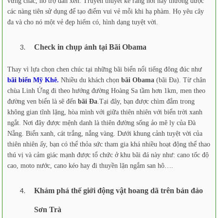
vững chắc, hỗ trợ đan xen. Truyền thuyết kể rằng nơi này thường được
các nàng tiên sử dụng để tạo điểm vui vẻ mỗi khi hạ phàm. Họ yêu cây
đa và cho nó một vẻ đẹp hiếm có, hình dạng tuyệt vời.
Check in chụp ảnh tại Bãi Obama
Thay vì lựa chọn chen chúc tại những bãi biển nổi tiếng đông đúc như
bãi biển Mỹ Khê.
Nhiều du khách chọn
bãi Obama
(bãi Đa). Từ chân
chùa Linh Ứng đi theo hướng đường Hoàng Sa tầm hơn 1km, men theo
đường ven biển là sẽ đến
bãi Đa
.Tại đây, bạn được chìm đắm trong
không gian tĩnh lặng, hòa mình với giữa thiên nhiên với biển trời xanh
ngắt. Nơi đây được mệnh danh là thiên đường sống ảo mê ly của Đà
Nẵng. Biển xanh, cát trắng, nắng vàng. Dưới khung cảnh tuyệt vời của
thiên nhiên ấy, bạn có thể thỏa sức tham gia khá nhiều hoạt động thể thao
thú vị và cảm giác mạnh được tổ chức ở khu bãi đá này như: cano tốc độ
cao, moto nước, cano kéo hay đi thuyền lặn ngắm san hô….
Khám phá thế giới động vật hoang dã trên bán đảo
Sơn Trà