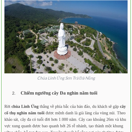
Chùa Linh Ứng Sơn Trà Đà Nẵng
Chiêm ngưỡng cây Đa nghìn năm tuổi
Rời
chùa Linh Ứng
thẳng về phía bắc của bán đảo, du khách sẽ gặp
cây
cổ thụ nghìn năm tuổi
được mệnh danh là già làng của vùng núi. Theo
khảo sát, cây đa có tuổi đời hơn 1.000 năm. Cây cao khoảng 26m và khu
vực xung quanh được bao quanh bởi 26 rễ nhánh, tạo thành một khung