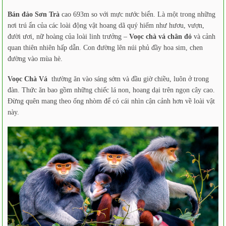
Bán đảo Sơn Trà
cao 693m so với mực nước biển. Là một trong những
nơi trú ẩn của các loài động vật hoang dã quý hiếm như hươu, vượn,
đười ươi, nữ hoàng của loài linh trưởng –
Voọc chà vá chân đỏ
và cảnh
quan thiên nhiên hấp dẫn. Con đường lên núi phủ đầy hoa sim, chen
đường vào mùa hè.
Voọc Chà Vá
thường ăn vào sáng sớm và đầu giờ chiều, luôn ở trong
đàn. Thức ăn bao gồm những chiếc lá non, hoang dại trên ngọn cây cao.
Đừng quên mang theo ống nhòm để có cái nhìn cận cảnh hơn về loài vật
này.